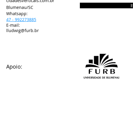
cidadesverticais.com.br
E
Blumenau/SC
Whatsapp:
47 - 992273885
E-mail:
lludwig@furb.br
Apoio: