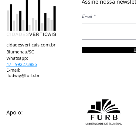
Assine nossa newslet
Email
cidadesverticais.com.br
E
Blumenau/SC
Whatsapp:
47 - 992273885
E-mail:
lludwig@furb.br
Apoio: